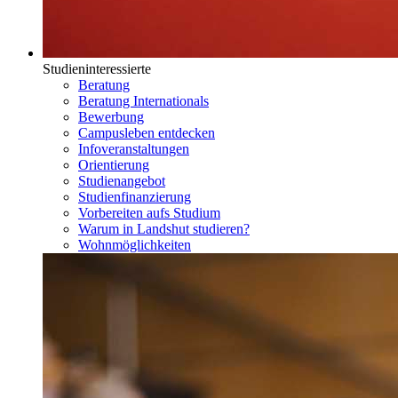
Studieninteressierte
Beratung
Beratung Internationals
Bewerbung
Campusleben entdecken
Infoveranstaltungen
Orientierung
Studienangebot
Studienfinanzierung
Vorbereiten aufs Studium
Warum in Landshut studieren?
Wohnmöglichkeiten