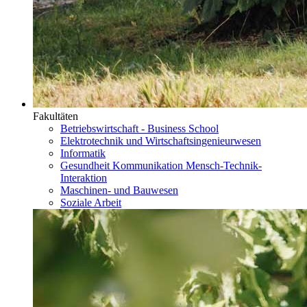
Fakultäten
Betriebswirtschaft - Business School
Elektrotechnik und Wirtschaftsingenieurwesen
Informatik
Gesundheit Kommunikation Mensch-Technik-
Interaktion
Maschinen- und Bauwesen
Soziale Arbeit