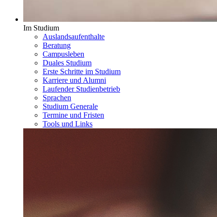
Im Studium
Auslandsaufenthalte
Beratung
Campusleben
Duales Studium
Erste Schritte im Studium
Karriere und Alumni
Laufender Studienbetrieb
Sprachen
Studium Generale
Termine und Fristen
Tools und Links