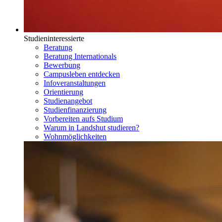
Studieninteressierte
Beratung
Beratung Internationals
Bewerbung
Campusleben entdecken
Infoveranstaltungen
Orientierung
Studienangebot
Studienfinanzierung
Vorbereiten aufs Studium
Warum in Landshut studieren?
Wohnmöglichkeiten