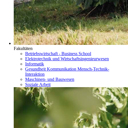
Fakultäten
Betriebswirtschaft - Business School
Elektrotechnik und Wirtschaftsingenieurwesen
Informatik
Gesundheit Kommunikation Mensch-Technik-
Interaktion
Maschinen- und Bauwesen
Soziale Arbeit