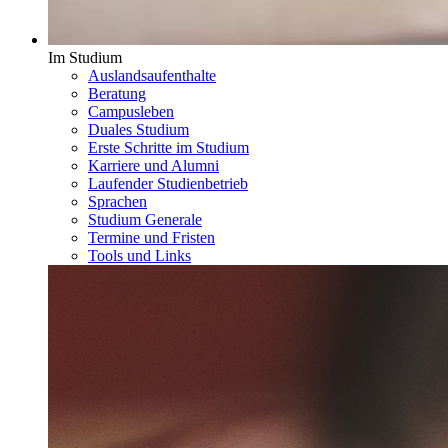
Im Studium
Auslandsaufenthalte
Beratung
Campusleben
Duales Studium
Erste Schritte im Studium
Karriere und Alumni
Laufender Studienbetrieb
Sprachen
Studium Generale
Termine und Fristen
Tools und Links