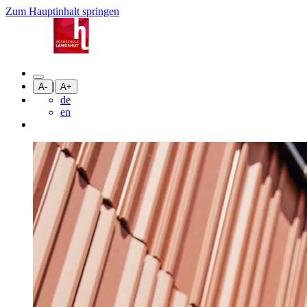
Zum Hauptinhalt springen
|
A-
A+
de
en