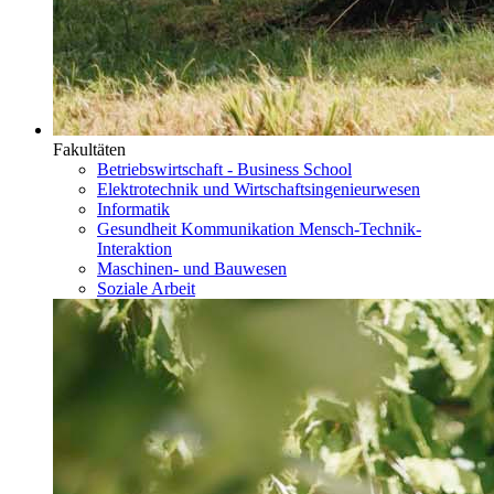
Fakultäten
Betriebswirtschaft - Business School
Elektrotechnik und Wirtschaftsingenieurwesen
Informatik
Gesundheit Kommunikation Mensch-Technik-
Interaktion
Maschinen- und Bauwesen
Soziale Arbeit