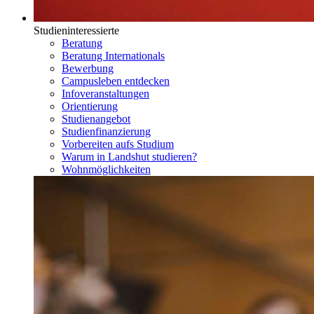
Studieninteressierte
Beratung
Beratung Internationals
Bewerbung
Campusleben entdecken
Infoveranstaltungen
Orientierung
Studienangebot
Studienfinanzierung
Vorbereiten aufs Studium
Warum in Landshut studieren?
Wohnmöglichkeiten