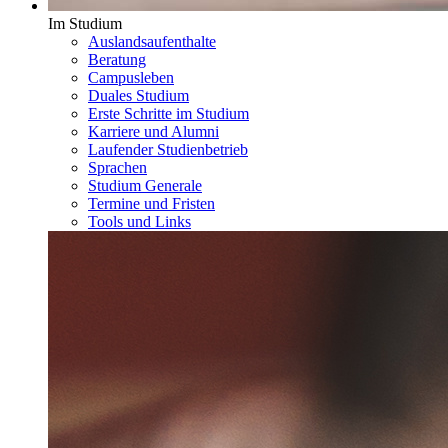
Im Studium
Auslandsaufenthalte
Beratung
Campusleben
Duales Studium
Erste Schritte im Studium
Karriere und Alumni
Laufender Studienbetrieb
Sprachen
Studium Generale
Termine und Fristen
Tools und Links