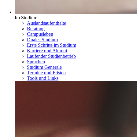
Im Studium
Auslandsaufenthalte
Beratung
Campusleben
Duales Studium
Erste Schritte im Studium
Karriere und Alumni
Laufender Studienbetrieb
Sprachen
Studium Generale
Termine und Fristen
Tools und Links