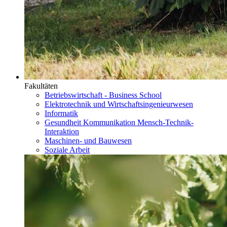
Fakultäten
Betriebswirtschaft - Business School
Elektrotechnik und Wirtschaftsingenieurwesen
Informatik
Gesundheit Kommunikation Mensch-Technik-
Interaktion
Maschinen- und Bauwesen
Soziale Arbeit