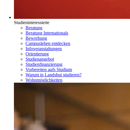
Studieninteressierte
Beratung
Beratung Internationals
Bewerbung
Campusleben entdecken
Infoveranstaltungen
Orientierung
Studienangebot
Studienfinanzierung
Vorbereiten aufs Studium
Warum in Landshut studieren?
Wohnmöglichkeiten