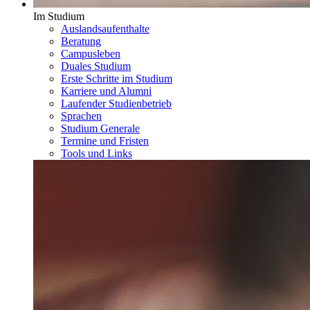
Im Studium
Auslandsaufenthalte
Beratung
Campusleben
Duales Studium
Erste Schritte im Studium
Karriere und Alumni
Laufender Studienbetrieb
Sprachen
Studium Generale
Termine und Fristen
Tools und Links