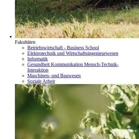
Fakultäten
Betriebswirtschaft - Business School
Elektrotechnik und Wirtschaftsingenieurwesen
Informatik
Gesundheit Kommunikation Mensch-Technik-
Interaktion
Maschinen- und Bauwesen
Soziale Arbeit