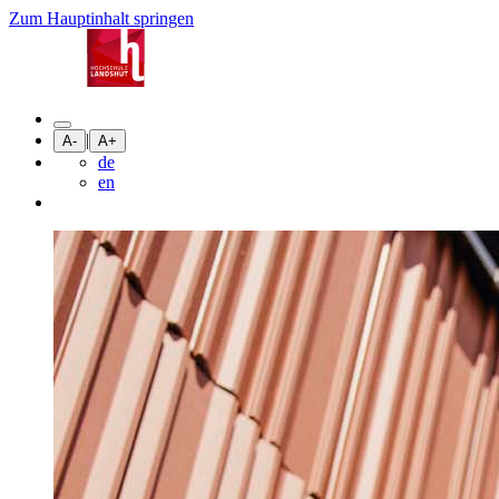
Zum Hauptinhalt springen
|
A-
A+
de
en