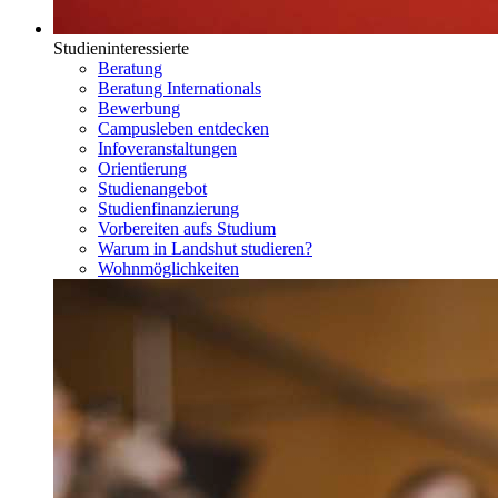
Studieninteressierte
Beratung
Beratung Internationals
Bewerbung
Campusleben entdecken
Infoveranstaltungen
Orientierung
Studienangebot
Studienfinanzierung
Vorbereiten aufs Studium
Warum in Landshut studieren?
Wohnmöglichkeiten