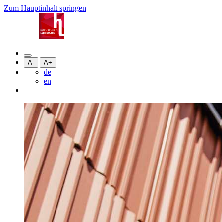
Zum Hauptinhalt springen
|
A-
A+
de
en