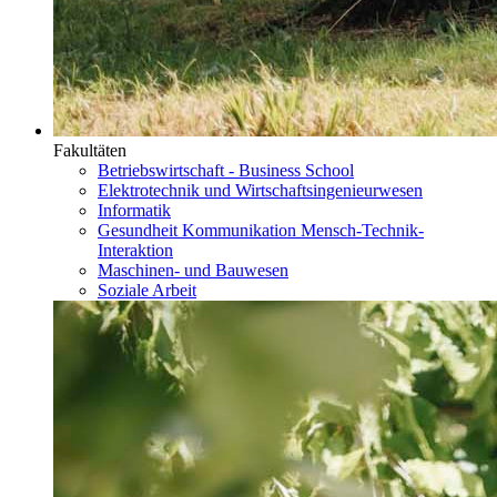
Fakultäten
Betriebswirtschaft - Business School
Elektrotechnik und Wirtschaftsingenieurwesen
Informatik
Gesundheit Kommunikation Mensch-Technik-
Interaktion
Maschinen- und Bauwesen
Soziale Arbeit