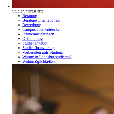
Studieninteressierte
Beratung
Beratung Internationals
Bewerbung
Campusleben entdecken
Infoveranstaltungen
Orientierung
Studienangebot
Studienfinanzierung
Vorbereiten aufs Studium
Warum in Landshut studieren?
Wohnmöglichkeiten