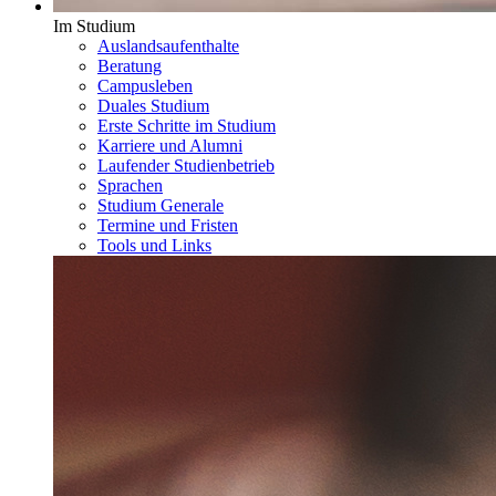
Im Studium
Auslandsaufenthalte
Beratung
Campusleben
Duales Studium
Erste Schritte im Studium
Karriere und Alumni
Laufender Studienbetrieb
Sprachen
Studium Generale
Termine und Fristen
Tools und Links