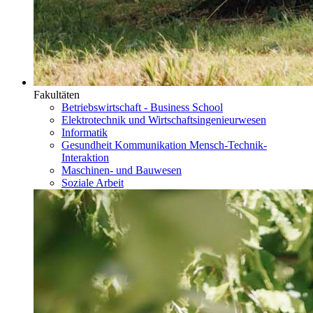
Fakultäten
Betriebswirtschaft - Business School
Elektrotechnik und Wirtschaftsingenieurwesen
Informatik
Gesundheit Kommunikation Mensch-Technik-
Interaktion
Maschinen- und Bauwesen
Soziale Arbeit