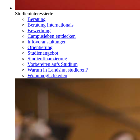
Studieninteressierte
Beratung
Beratung Internationals
Bewerbung
Campusleben entdecken
Infoveranstaltungen
Orientierung
Studienangebot
Studienfinanzierung
Vorbereiten aufs Studium
Warum in Landshut studieren?
Wohnmöglichkeiten