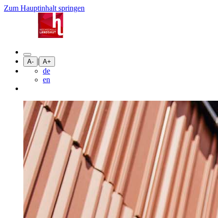
Zum Hauptinhalt springen
|
A-
A+
de
en