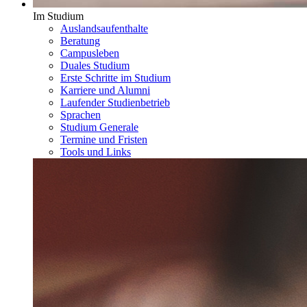
Im Studium
Auslandsaufenthalte
Beratung
Campusleben
Duales Studium
Erste Schritte im Studium
Karriere und Alumni
Laufender Studienbetrieb
Sprachen
Studium Generale
Termine und Fristen
Tools und Links