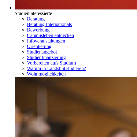
Studieninteressierte
Beratung
Beratung Internationals
Bewerbung
Campusleben entdecken
Infoveranstaltungen
Orientierung
Studienangebot
Studienfinanzierung
Vorbereiten aufs Studium
Warum in Landshut studieren?
Wohnmöglichkeiten