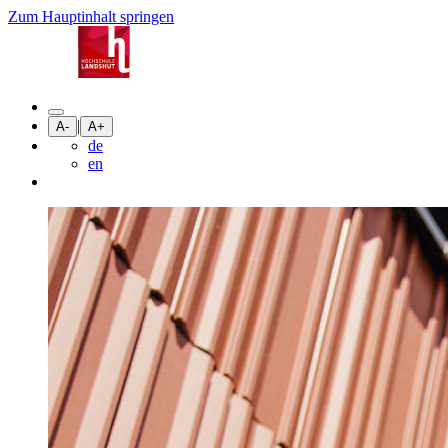
Zum Hauptinhalt springen
|
A-
A+
de
en