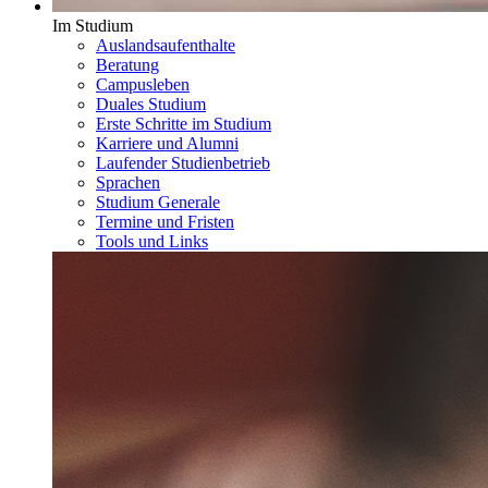
Im Studium
Auslandsaufenthalte
Beratung
Campusleben
Duales Studium
Erste Schritte im Studium
Karriere und Alumni
Laufender Studienbetrieb
Sprachen
Studium Generale
Termine und Fristen
Tools und Links