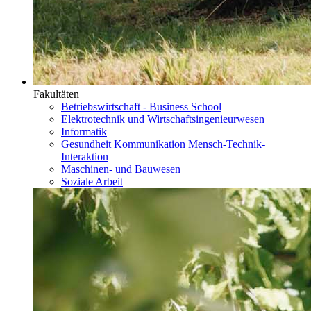
Fakultäten
Betriebswirtschaft - Business School
Elektrotechnik und Wirtschaftsingenieurwesen
Informatik
Gesundheit Kommunikation Mensch-Technik-
Interaktion
Maschinen- und Bauwesen
Soziale Arbeit