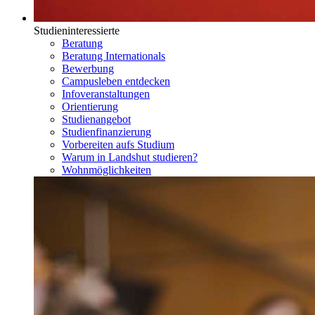
Studieninteressierte
Beratung
Beratung Internationals
Bewerbung
Campusleben entdecken
Infoveranstaltungen
Orientierung
Studienangebot
Studienfinanzierung
Vorbereiten aufs Studium
Warum in Landshut studieren?
Wohnmöglichkeiten