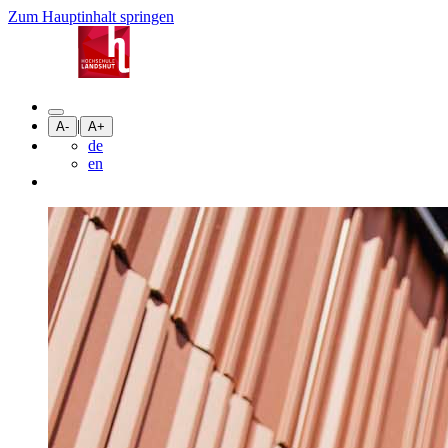
Zum Hauptinhalt springen
|
A-
A+
de
en