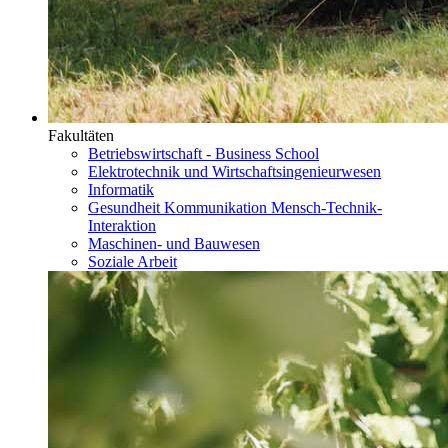
Fakultäten
Betriebswirtschaft - Business School
Elektrotechnik und Wirtschaftsingenieurwesen
Informatik
Gesundheit Kommunikation Mensch-Technik-
Interaktion
Maschinen- und Bauwesen
Soziale Arbeit