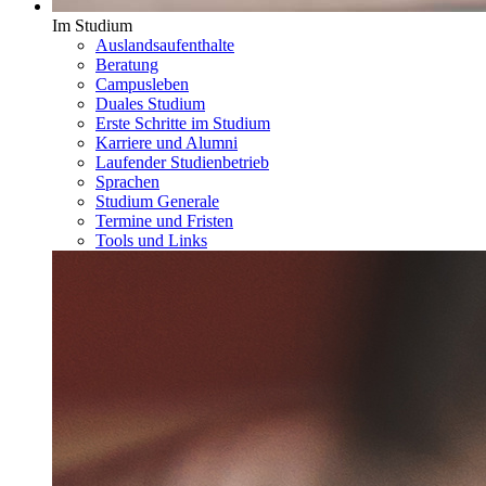
Im Studium
Auslandsaufenthalte
Beratung
Campusleben
Duales Studium
Erste Schritte im Studium
Karriere und Alumni
Laufender Studienbetrieb
Sprachen
Studium Generale
Termine und Fristen
Tools und Links