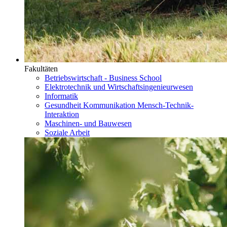
Fakultäten
Betriebswirtschaft - Business School
Elektrotechnik und Wirtschaftsingenieurwesen
Informatik
Gesundheit Kommunikation Mensch-Technik-
Interaktion
Maschinen- und Bauwesen
Soziale Arbeit