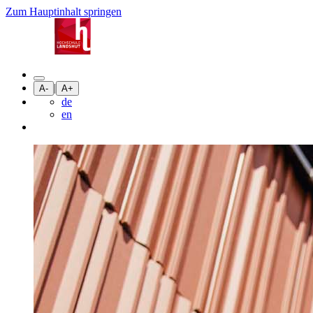
Zum Hauptinhalt springen
|
A-
A+
de
en