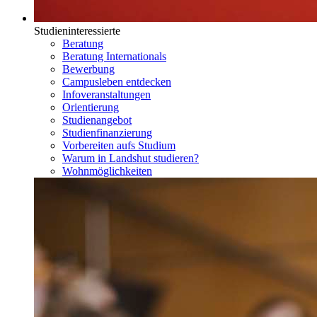
Studieninteressierte
Beratung
Beratung Internationals
Bewerbung
Campusleben entdecken
Infoveranstaltungen
Orientierung
Studienangebot
Studienfinanzierung
Vorbereiten aufs Studium
Warum in Landshut studieren?
Wohnmöglichkeiten