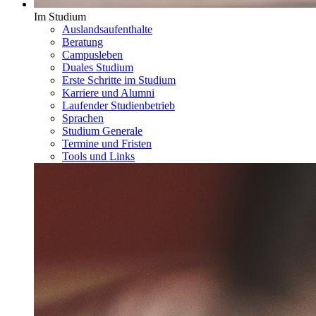
Im Studium
Auslandsaufenthalte
Beratung
Campusleben
Duales Studium
Erste Schritte im Studium
Karriere und Alumni
Laufender Studienbetrieb
Sprachen
Studium Generale
Termine und Fristen
Tools und Links